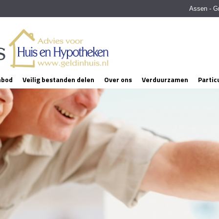
Assen - G
nbod
Veilig bestanden delen
Over ons
Verduurzamen
Partic