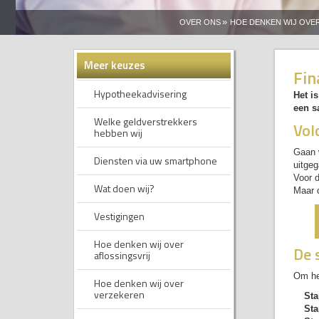
»
OVER ONS
HOE DENKEN WIJ OVE
Meer keuzes
Fin
Hypotheekadvisering
Het i
een s
Welke geldverstrekkers
Vol
hebben wij
Gaan w
Diensten via uw smartphone
uitge
Voor d
Wat doen wij?
Maar d
Vestigingen
Hoe denken wij over
De 
aflossingsvrij
Om het
Hoe denken wij over
verzekeren
Sta
Sta