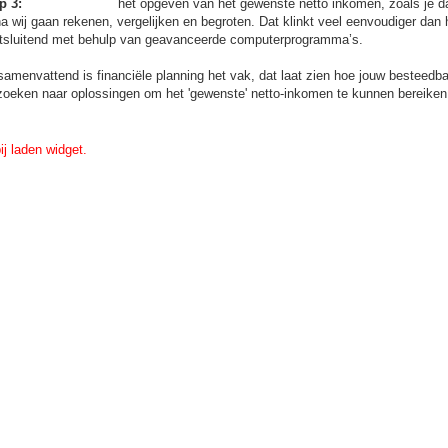
p 3:
het opgeven van het gewenste netto inkomen, zoals je da
 wij gaan rekenen, vergelijken en begroten. Dat klinkt veel eenvoudiger dan h
itsluitend met behulp van geavanceerde computerprogramma’s.
amenvattend is financiële planning het vak, dat laat zien hoe jouw besteedba
zoeken naar oplossingen om het 'gewenste' netto-inkomen te kunnen bereike
ij laden widget.