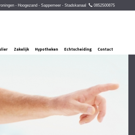
roningen - Hoogezand - Sappemeer - Stadskanaal
0852500875
ulier
Zakelijk
Hypotheken
Echtscheiding
Contact