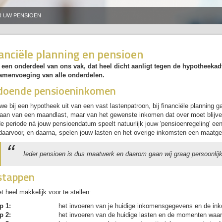
R UW PENSIOEN
anciële planning en pensioen
s een onderdeel van ons vak, dat heel dicht aanligt tegen de hypotheekadv
amenvoeging van alle onderdelen.
doende pensioeninkomen
e bij een hypotheek uit van een vast lastenpatroon, bij financiële planning 
gaan van een maandlast, maar van het gewenste inkomen dat over moet blijve
e periode ná jouw pensioendatum speelt natuurlijk jouw 'pensioenregeling' een 
aarvoor, en daarna, spelen jouw lasten en het overige inkomsten een maatg
Ieder pensioen is dus maatwerk en daarom gaan wij graag persoonlijk
stappen
 heel makkelijk voor te stellen:
p 1:
het invoeren van je huidige inkomensgegevens en de ink
p 2:
het invoeren van de huidige lasten en de momenten waar