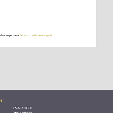
orden toegestaan
(bewerk cookie instellingen)
ct
0592-710530