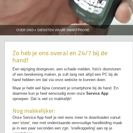
»
OVER ONS
DIENSTEN VIA UW SMARTPHONE
Zo heb je ons overal en 24/7 bij de
hand!
Een wijziging doorgeven, een schade melden, foto's doorsturen
of een berekening maken, je zult lang niet altijd een PC bij de
hand hebben om dat via onze website te kunnen doen.
Maar je hebt wel bijna constant je smartphone bij de hand. En
daarmee kun je heel eenvoudig even onze
Service App
oproepen. Dat is wel zo makkelijk!
Nog makkelijker:
Onze Service App hoef je niet eens meer te downloaden vanuit
een 'store', nee met onderstaande eenvoudige handleiding maak
je in een paar seconden een zgn. 'snelkoppeling' aan op je