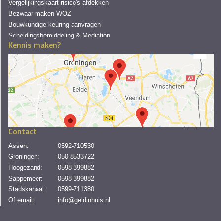
Vergelijkingskaart risico's afdekken
Bezwaar maken WOZ
Bouwkundige keuring aanvragen
Scheidingsbemiddeling & Mediation
Kennis maken?
Contact
Assen:
0592-710530
Groningen:
050-8533722
Hoogezand:
0598-399882
Sappemeer:
0598-399882
Stadskanaal:
0599-711380
Of email:
info@geldinhuis.nl