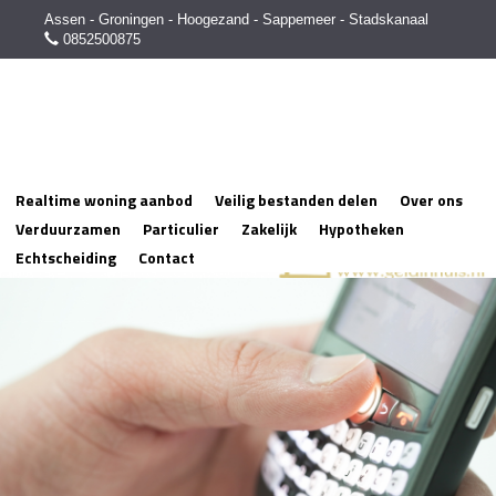
Assen - Groningen - Hoogezand - Sappemeer - Stadskanaal
0852500875
Realtime woning aanbod
Veilig bestanden delen
Over ons
Verduurzamen
Particulier
Zakelijk
Hypotheken
Echtscheiding
Contact