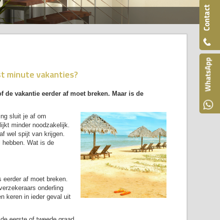
st minute vakanties?
f de vakantie eerder af moet breken. Maar is de
ng sluit je af om
ijkt minder noodzakelijk.
f wel spijt van krijgen.
el hebben. Wat is de
is eerder af moet breken.
verzekeraars onderling
 keren in ieder geval uit
n de eerste of tweede graad