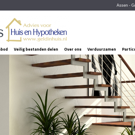
Assen - G
nbod
Veilig bestanden delen
Over ons
Verduurzamen
Partic