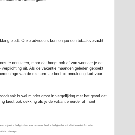
kking biedt. Onze adviseurs kunnen jou een totaaloverzicht
oos te annuleren, maar dat hangt ook af van wanneer je de
e verplichting uit. Als de vakantie maanden geleden geboekt
percentage van de reissom. Je bent bij annulering kort voor
odzaak is wel minder groot in vergelijking met het geval dat
g biedt ook dekking als je de vakantie eerder af moet
wij niet volledig instaan voor de correctheid, volledigheid of actualiteit van de informatie.
tie te ontvangen.