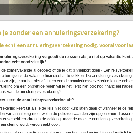
 je zonder een annuleringsverzekering?
je echt een annuleringsverzekering nodig, vooral voor la
nnuleringsverzekering vergoedt de reissom als je niet op vakantie kunt o
kering echt noodzakelijk?
 de zomervakantie al geboekt of ga je dat binnenkort doen? Een reisverzekeri
teiten tijdens de vakantie financieel af te dekken. De annuleringsverzekering l
n zo zijn, maar het niet afsluiten van de annuleringsverzekering kun je achtera
nulering om een onprettige reden wil je het liefst niet ook nog financieel nade
aak van de annuleringsverzekering?
er keert de annuleringsverzekering uit?
zekering keert uit als je de reis niet door kunt laten gaan of wanneer je de re
den van annulering moet wel in de polisvoorwaarden zijn opgenomen. Tussen 
 er verschillen zitten in de dekking, maar de meeste annuleringsverzekeringen
 annulering wordt veroorzaakt door:
erlijden of een ernstig ongeval van of ernstige aandoening bij een familielid i