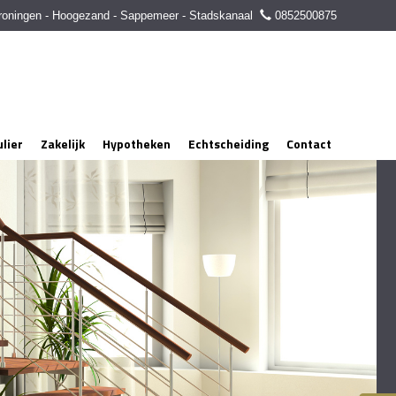
roningen - Hoogezand - Sappemeer - Stadskanaal
0852500875
ulier
Zakelijk
Hypotheken
Echtscheiding
Contact