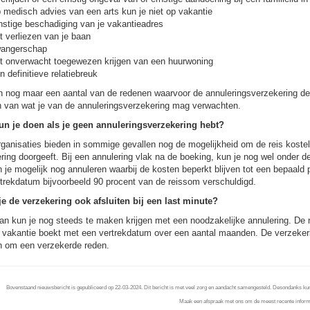
 medisch advies van een arts kun je niet op vakantie
nstige beschadiging van je vakantieadres
t verliezen van je baan
angerschap
t onverwacht toegewezen krijgen van een huurwoning
n definitieve relatiebreuk
jn nog maar een aantal van de redenen waarvoor de annuleringsverzekering de
n van wat je van de annuleringsverzekering mag verwachten.
un je doen als je geen annuleringsverzekering hebt?
ganisaties bieden in sommige gevallen nog de mogelijkheid om de reis kostel
ring doorgeeft. Bij een annulering vlak na de boeking, kun je nog wel onder d
n je mogelijk nog annuleren waarbij de kosten beperkt blijven tot een bepaald 
trekdatum bijvoorbeeld 90 procent van de reissom verschuldigd.
je de verzekering ook afsluiten bij een last minute?
n kun je nog steeds te maken krijgen met een noodzakelijke annulering. De no
 vakantie boekt met een vertrekdatum over een aantal maanden. De verzekerin
n om een verzekerde reden.
Bovenstaand nieuwsbericht is gepubliceerd op 22-03-2024. Dit bericht is met veel zorg en aandacht samengesteld. Desondanks kunnen 
Maak een afspraak met ons om de meest recente informa