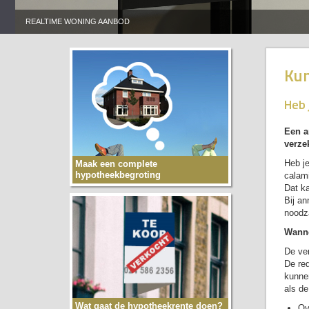
REALTIME WONING AANBOD
Kun
Heb 
Een a
verze
Heb je
Maak een complete
hypotheekbegroting
calami
Dat ka
Bij an
noodz
Wanne
De ver
De re
kunnen
als de
Wat gaat de hypotheekrente doen?
Ov