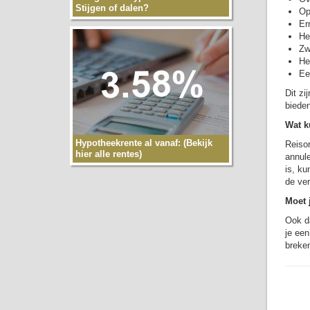
Stijgen of dalen?
Op
Er
He
Zw
He
Ee
Dit zi
biede
Wat k
Hypotheekrente al vanaf: (Bekijk
Reisor
hier alle rentes)
annule
is, ku
de ver
Moet 
Ook da
je een
breke